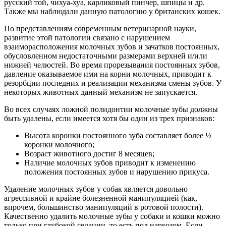
русский той, чихуа-хуа, карликовый пинчер, шпицы и др.
Также мы наблюдали данную патологию у британских кошек.
По представлениям современным ветеринарной науки,
развитие этой патологии связано с нарушением
взаиморасположения молочных зубов и зачатков постоянных,
обусловленном недостаточными размерами верхней и/или
нижней челюстей. Во время прорезывания постоянных зубов,
давление оказываемое ими на корни молочных, приводит к
резорбции последних и реализации механизма смены зубов. У
некоторых животных данный механизм не запускается.
Во всех случаях ложной полидонтии молочные зубы должны
быть удалены, если имеется хотя бы один из трех признаков:
Высота коронки постоянного зуба составляет более ½
коронки молочного;
Возраст животного достиг 8 месяцев;
Наличие молочных зубов приводит к изменению
положения постоянных зубов и нарушению прикуса.
Удаление молочных зубов у собак является довольно
агрессивной и крайне болезненной манипуляцией (как,
впрочем, большинство манипуляций в ротовой полости).
Качественно удалить молочные зубы у собаки и кошки можно
только при глубокой седации, то есть под наркозом. Если