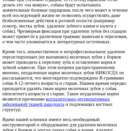
делать это «на живую», собака будет испытывать
значительные болевые ощущения, после чего может в течение
всей последующей жизни не позволять осуществлять даже
безболезненные действия в ротовой полости (например
осмотр, чистка зубов, удаление зубного камня и налета у
собак). Чрезмерная фиксация при удалении зубов без седации
может привести к различным травмам: вывихам и переломам,
о чем часто упоминается в литературных источниках.
Кроме того, некачественное и непрофессиональное удаление
персистирующих (не выпавших) молочных зубов у йорков
может приводить к перелому зуба и оставлению корня в
зубной альвеоле. При этом вопреки распространенному
мнению, неудаленные корни молочных зубов НИКОГДА не
рассасываются, что многократно подтверждено R-граммами
собак 8-12-летнего возраста и старше. Нашим врачам нередко
приходится удалять такие корни молочных зубов у собак
пятилетнего возраста и старше. Такие неудаленные корни
являются причинами
воспалительно-дегенеративных
заболеваний тканей пародонта
и подлежащих костных
структур.
Врачи нашей клиники имеют весь необходимый
инструментарий и оборудование для удаления молочных
зубов у йорков и других пород собак и кошек, владеют