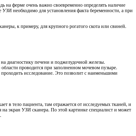
едь на ферме очень важно своевременно определять наличие
же УЗИ необходимо для установления факта беременности, а при
неры, к примеру, для крупного рогатого скота или свиней.
т на диагностику печени и поджелудочной железы.
 области проводится при заполненном мочевом пузыре.
т проходить исследование. Это позволит с наименьшими
ет в тело пациента, там отражается от исследуемых тканей, и
 на экран УЗИ сканера. По этой картинке специалист и может
.