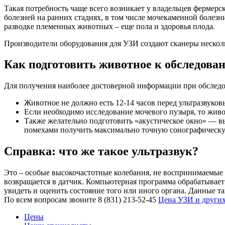
Такая потребность чаще всего возникает у владельцев фермерс
болезней на ранних стадиях, в том числе мочекаменной болезн
разводке племенных животных – еще пола и здоровья плода.
Производители оборудования для УЗИ создают сканеры нескольк
Как подготовить животное к обследов
Для получения наиболее достоверной информации при обследо
Животное не должно есть 12-14 часов перед ультразвуков
Если необходимо исследование мочевого пузыря, то жив
Также желательно подготовить «акустическое окно» — в
помехами получить максимально точную сонографическу
Справка: что же такое ультразвук?
Это – особые высокочастотные колебания, не воспринимаемые ч
возвращается в датчик. Компьютерная программа обрабатывает
увидеть и оценить состояние того или иного органа. Данные т
По всем вопросам звоните 8 (831) 213-52-45
Цена УЗИ и други
Цены