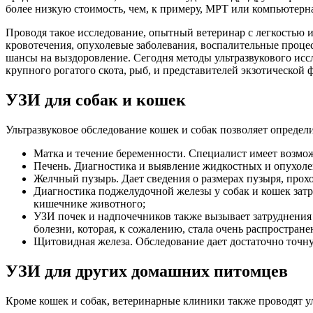
более низкую стоимость, чем, к примеру, МРТ или компьютерн
Проводя такое исследование, опытный ветеринар с легкостью 
кровотечения, опухолевые заболевания, воспалительные проце
шансы на выздоровление. Сегодня методы ультразвукового иссл
крупного рогатого скота, рыб, и представителей экзотической 
УЗИ для собак и кошек
Ультразвуковое обследование кошек и собак позволяет определ
Матка и течение беременности. Специалист имеет возмож
Печень. Диагностика и выявление жидкостных и опухоле
Желчный пузырь. Дает сведения о размерах пузыря, про
Диагностика поджелудочной железы у собак и кошек затру
кишечнике животного;
УЗИ почек и надпочечников также вызывает затруднения 
болезни, которая, к сожалению, стала очень распростран
Щитовидная железа. Обследование дает достаточно точну
УЗИ для других домашних питомцев
Кроме кошек и собак, ветеринарные клиники также проводят ул