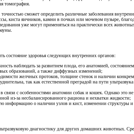
ая томография.
и точностью сможет определить различные заболевания внутрен
ссы, киста яичников, камни в почках или мочевом пузыре, благ
едования уже могут применяться на практически всех животных,
фауны.
ить состояние здоровья следующих внутренних органов:
ность наблюдать за развитием плода, его анатомией, состояни
вых образований, а также диффузных изменений;
ходимости желчных протоков, толщине стенок и наличии конкрем
днительна, так как естественной преградой на пути ультразвука
в связи с особенностями анатомии собак и кошек. Однако это н
енной из-за несбалансированного рациона и нехватки жидкости;
ю информацию о наличии узлов и кист, изменении структуры и 
ьтразвуковую диагностику для других домашних животных. Среди