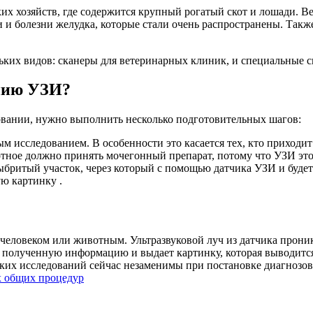
ких хозяйств, где содержится крупный рогатый скот и лошади. В
и и болезни желудка, которые стали очень распространены. Так
их видов: сканеры для ветеринарных клиник, и специальные ска
анию УЗИ?
вании, нужно выполнить несколько подготовительных шагов:
ым исследованием. В особенности это касается тех, кто приходи
отное должно принять мочегонный препарат, потому что УЗИ это
ыбритый участок, через который с помощью датчика УЗИ и буде
ю картинку .
еловеком или животным. Ультразвуковой луч из датчика проника
 полученную информацию и выдает картинку, которая выводится
аких исследований сейчас незаменимы при постановке диагнозов
х общих процедур